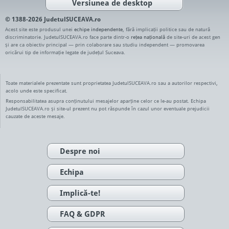
Versiunea de desktop
© 1388-2026 JudetulSUCEAVA.ro
Acest site este produsul unei
echipe independente
, fără implicații politice sau de natură
discriminatorie. JudetulSUCEAVA.ro face parte dintr-o
rețea națională
de site-uri de acest gen
și are ca obiectiv principal — prin colaborare sau studiu independent — promovarea
oricărui tip de informație legate de județul Suceava.
Toate materialele prezentate sunt proprietatea JudetulSUCEAVA.ro sau a autorilor respectivi,
acolo unde este specificat.
Responsabilitatea asupra conținutului mesajelor aparține celor ce le-au postat. Echipa
JudetulSUCEAVA.ro și site-ul prezent nu pot răspunde în cazul unor eventuale prejudicii
cauzate de aceste mesaje.
Despre noi
Echipa
Implică-te!
FAQ & GDPR