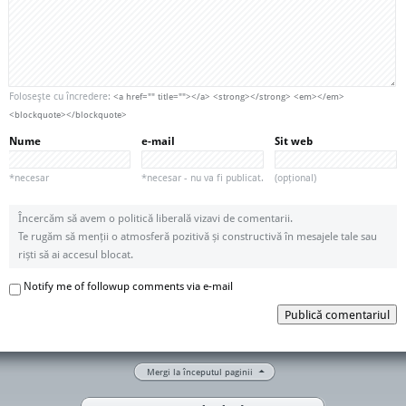
Foloseşte cu încredere:
<a href="" title=""></a> <strong></strong> <em></em>
<blockquote></blockquote>
Nume
e-mail
Sit web
*necesar
*necesar - nu va fi publicat.
(opțional)
Încercăm să avem o politică liberală vizavi de comentarii.
Te rugăm să menții o atmosferă pozitivă și constructivă în mesajele tale sau
riști să ai accesul blocat.
Notify me of followup comments via e-mail
Publică comentariul
Mergi la începutul paginii