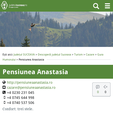
Ești aici:
Județul SUCEAVA
>
Descoperă județul Suceava
>
Turism
>
Cazare
>
Gura
Humorului
> Pensiunea Anastasia
Pensiunea Anastasia
http://pensiuneaanastasia.ro
cazare@pensiuneaanastasia.ro
0
0
+4 0230 231 045
+4 0745 644 998
+4 0740 537 506
Confort: trei stele.