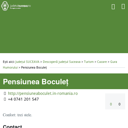
Ești aici:
Județul SUCEAVA
>
Descoperă județul Suceava
>
Turism
>
Cazare
>
Gura
Humorului
> Pensiunea Boculeț
Pensiunea Boculeț
http://pensiuneaboculet.in-romania.ro
+4 0741 201 547
0
0
Confort: trei stele.
Contact