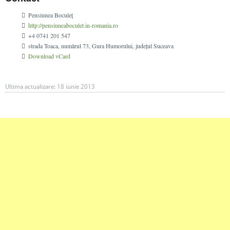
Pensiunea Boculeț
http://pensiuneaboculet.in-romania.ro
+4 0741 201 547
strada Toaca, numărul 73
, Gura Humorului, județul Suceava
Download vCard
Ultima actualizare:
18 iunie 2013