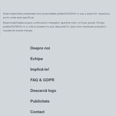
Toate materialele prezentate sunt proprietatea JudetulSUCEAVA.ro sau a autorilor respectivi,
acolo unde este specificat.
Responsabilitatea asupra conținutului mesajelor aparține celor ce le-au postat. Echipa
JudetulSUCEAVA.ro și site-ul prezent nu pot răspunde în cazul unor eventuale prejudicii
cauzate de aceste mesaje.
Despre noi
Echipa
Implică-te!
FAQ & GDPR
Descarcă logo
Publicitate
Contact