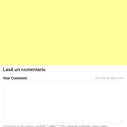
Lasă un comentariu
Your Comment
Nu uita de diacritice!
Foloseşte cu încredere:
<a href="" title=""></a> <strong></strong> <em></em>