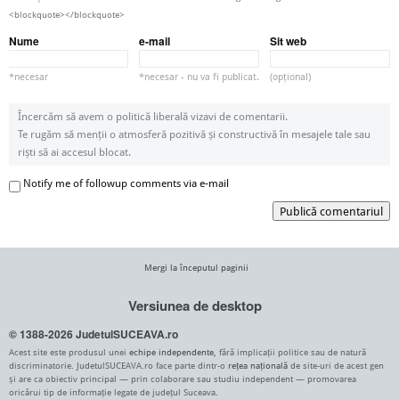
<blockquote></blockquote>
Nume
e-mail
Sit web
*necesar
*necesar - nu va fi publicat.
(opțional)
Încercăm să avem o politică liberală vizavi de comentarii.
Te rugăm să menții o atmosferă pozitivă și constructivă în mesajele tale sau
riști să ai accesul blocat.
Notify me of followup comments via e-mail
Publică comentariul
Mergi la începutul paginii
Versiunea de desktop
© 1388-2026 JudetulSUCEAVA.ro
Acest site este produsul unei
echipe independente
, fără implicații politice sau de natură
discriminatorie. JudetulSUCEAVA.ro face parte dintr-o
rețea națională
de site-uri de acest gen
și are ca obiectiv principal — prin colaborare sau studiu independent — promovarea
oricărui tip de informație legate de județul Suceava.