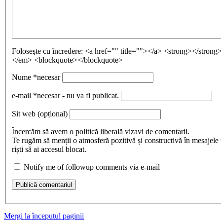
Foloseşte cu încredere:
<a href="" title=""></a> <strong></stron
</em> <blockquote></blockquote>
Nume
*necesar
e-mail
*necesar - nu va fi publicat.
Sit web
(opțional)
Încercăm să avem o politică liberală vizavi de comentarii.
Te rugăm să menții o atmosferă pozitivă și constructivă în mesajele 
riști să ai accesul blocat.
Notify me of followup comments via e-mail
Publică comentariul
Mergi la începutul paginii