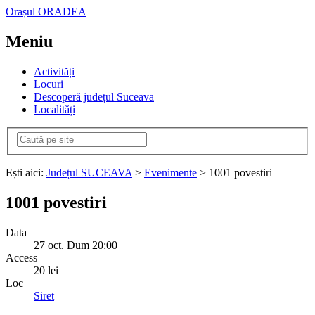
Orașul ORADEA
Meniu
Activități
Locuri
Descoperă județul Suceava
Localități
Ești aici:
Județul SUCEAVA
>
Evenimente
> 1001 povestiri
1001 povestiri
Data
27
oct.
Dum
20:00
Access
20 lei
Loc
Siret