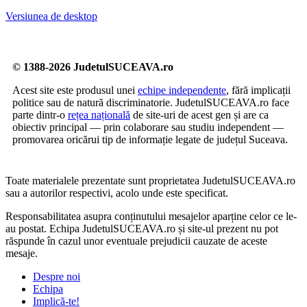
Versiunea de desktop
© 1388-2026 JudetulSUCEAVA.ro
Acest site este produsul unei
echipe independente
, fără implicații
politice sau de natură discriminatorie. JudetulSUCEAVA.ro face
parte dintr-o
rețea națională
de site-uri de acest gen și are ca
obiectiv principal — prin colaborare sau studiu independent —
promovarea oricărui tip de informație legate de județul Suceava.
Toate materialele prezentate sunt proprietatea JudetulSUCEAVA.ro
sau a autorilor respectivi, acolo unde este specificat.
Responsabilitatea asupra conținutului mesajelor aparține celor ce le-
au postat. Echipa JudetulSUCEAVA.ro și site-ul prezent nu pot
răspunde în cazul unor eventuale prejudicii cauzate de aceste
mesaje.
Despre noi
Echipa
Implică-te!