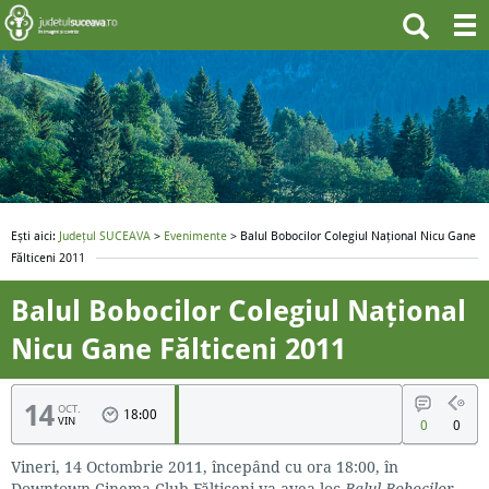
Ești aici:
Județul SUCEAVA
>
Evenimente
> Balul Bobocilor Colegiul Naţional Nicu Gane
Fălticeni 2011
Balul Bobocilor Colegiul Naţional
Nicu Gane Fălticeni 2011
14
OCT.
18:00
VIN
0
0
Vineri, 14 Octombrie 2011, începând cu ora 18:00, în
Downtown Cinema Club Fălticeni va avea loc
Balul Bobocilor