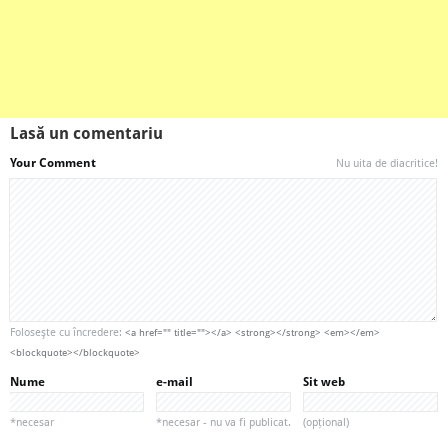
Lasă un comentariu
Your Comment
Nu uita de diacritice!
Foloseşte cu încredere:
<a href="" title=""></a> <strong></strong> <em></em>
<blockquote></blockquote>
Nume
e-mail
Sit web
*necesar
*necesar - nu va fi publicat.
(opțional)