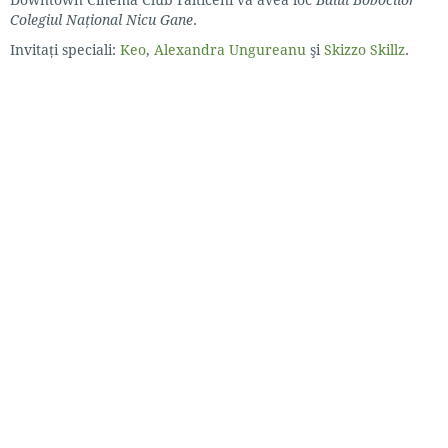
Colegiul Naţional Nicu Gane
.
Invitaţi speciali:
Keo
,
Alexandra Ungureanu
şi
Skizzo Skillz
.