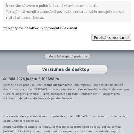
Încercăm să avem o politică liberală vizavi de comentarii.
Te rugăm să menții o atmosferă pozitivă și constructivă în mesajele tale sau
riști să ai accesul blocat.
Notify me of followup comments via e-mail
Publică comentariul
Mergi la începutul paginii
Versiunea de desktop
© 1388-2026 JudetulSUCEAVA.ro
Acest site este produsul unei
echipe independente
, fără implicații politice sau de natură
discriminatorie. JudetulSUCEAVA.ro face parte dintr-o
rețea națională
de site-uri de acest gen
și are ca obiectiv principal — prin colaborare sau studiu independent — promovarea
oricărui tip de informație legate de județul Suceava.
Toate materialele prezentate sunt proprietatea JudetulSUCEAVA.ro sau a autorilor respectivi,
acolo unde este specificat.
Responsabilitatea asupra conținutului mesajelor aparține celor ce le-au postat. Echipa
JudetulSUCEAVA.ro și site-ul prezent nu pot răspunde în cazul unor eventuale prejudicii