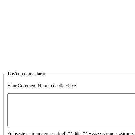
Lasă un comentariu
Your Comment
Nu uita de diacritice!
Foloseşte cu încredere:
<a href="" title=""></a> <strong></stron