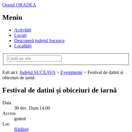
Orașul ORADEA
Meniu
Activități
Locuri
Descoperă județul Suceava
Localități
Ești aici:
Județul SUCEAVA
>
Evenimente
> Festival de datini și
obiceiuri de iarnă
Festival de datini și obiceiuri de iarnă
Data
30
dec.
Dum
14:00
Access
gratuit
Loc
Rădăuți