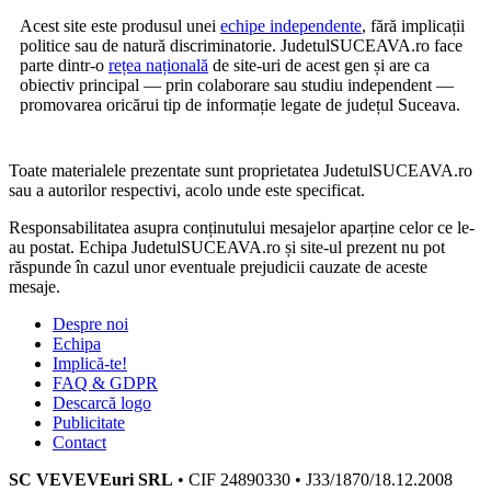
Acest site este produsul unei
echipe independente
, fără implicații
politice sau de natură discriminatorie. JudetulSUCEAVA.ro face
parte dintr-o
rețea națională
de site-uri de acest gen și are ca
obiectiv principal — prin colaborare sau studiu independent —
promovarea oricărui tip de informație legate de județul Suceava.
Toate materialele prezentate sunt proprietatea JudetulSUCEAVA.ro
sau a autorilor respectivi, acolo unde este specificat.
Responsabilitatea asupra conținutului mesajelor aparține celor ce le-
au postat. Echipa JudetulSUCEAVA.ro și site-ul prezent nu pot
răspunde în cazul unor eventuale prejudicii cauzate de aceste
mesaje.
Despre noi
Echipa
Implică-te!
FAQ & GDPR
Descarcă logo
Publicitate
Contact
SC VEVEVEuri SRL
• CIF 24890330 • J33/1870/18.12.2008