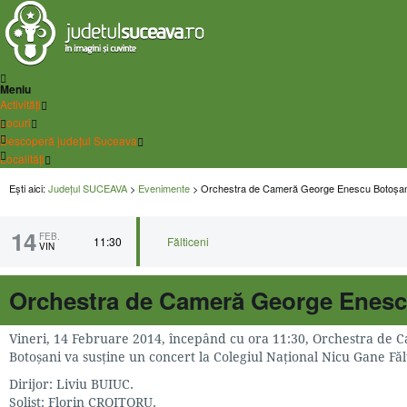
Meniu
Activități
Locuri
Descoperă județul Suceava
Localități
Ești aici:
Județul SUCEAVA
>
Evenimente
> Orchestra de Cameră George Enescu Botoșan
14
FEB.
11:30
Fălticeni
VIN
Orchestra de Cameră George Enesc
Vineri, 14 Februare 2014, începând cu ora 11:30, Orchestra de
Botoșani va susține un concert la Colegiul Național Nicu Gane Făl
Dirijor: Liviu BUIUC.
Solist: Florin CROITORU.