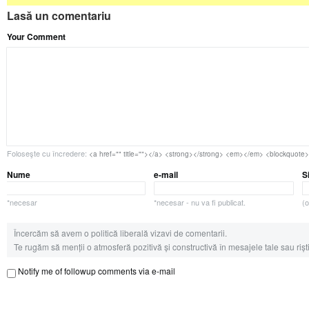
Lasă un comentariu
Your Comment
Foloseşte cu încredere:
<a href="" title=""></a> <strong></strong> <em></em> <blockquote
Nume
e-mail
S
*necesar
*necesar - nu va fi publicat.
(o
Încercăm să avem o politică liberală vizavi de comentarii.
Te rugăm să menții o atmosferă pozitivă și constructivă în mesajele tale sau riști
Notify me of followup comments via e-mail