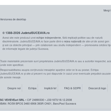
Mergi 
Versiunea de desktop
© 1388-2026 JudetulSUCEAVA.ro
Acest site este produsul unei
echipe independente
, fără implicații politice sau de natură
discriminatorie. JudetulSUCEAVA.ro face parte dintr-o
rețea națională
de site-uri de acest gen
și are ca obiectiv principal — prin colaborare sau studiu independent — promovarea oricărui tip
de informație legate de județul Suceava.
Toate materialele prezentate sunt proprietatea JudetulSUCEAVA.ro sau a autorilor respectivi, aco
unde este specificat.
Responsabilitatea asupra conținutului mesajelor aparține celor ce le-au postat. Echipa
JudetulSUCEAVA.ro și site-ul prezent nu pot răspunde în cazul unor eventuale prejudicii cauzate
de aceste mesaje.
Despre noi
Echipa
Implică-te!
FAQ & GDPR
Descarcă logo
• CIF 24890330 • J33/1870/18.12.2008
SC VEVEVEuri SRL
IBAN: RO59 BPOS 3460 6906 393R ON01, BancPost Suceava