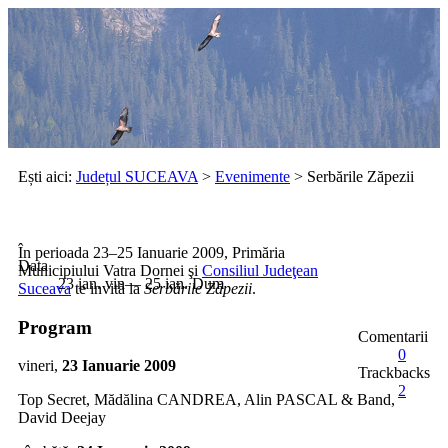
Ești aici:
Județul SUCEAVA
>
Evenimente
> Serbările Zăpezii
Serbările Zăpezii
În perioada 23–25 Ianuarie 2009, Primăria
Data
Municipiului Vatra Dornei şi
Consiliul Judeţean
23
ian.
vin
—
25
ian.
Dum
Suceava
te invită la
Serbările Zăpezii
.
Program
Comentarii
0
vineri,
23 Ianuarie 2009
Trackbacks
2
Top Secret, Mădălina CANDREA, Alin PASCAL & Band,
David Deejay