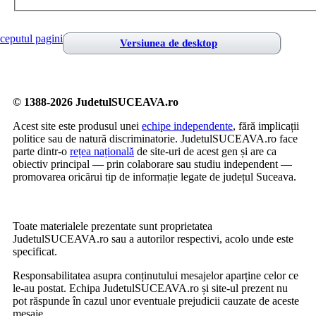
ceputul paginii
Versiunea de desktop
© 1388-2026 JudetulSUCEAVA.ro
Acest site este produsul unei
echipe independente
, fără implicații
politice sau de natură discriminatorie. JudetulSUCEAVA.ro face
parte dintr-o
rețea națională
de site-uri de acest gen și are ca
obiectiv principal — prin colaborare sau studiu independent —
promovarea oricărui tip de informație legate de județul Suceava.
Toate materialele prezentate sunt proprietatea
JudetulSUCEAVA.ro sau a autorilor respectivi, acolo unde este
specificat.
Responsabilitatea asupra conținutului mesajelor aparține celor ce
le-au postat. Echipa JudetulSUCEAVA.ro și site-ul prezent nu
pot răspunde în cazul unor eventuale prejudicii cauzate de aceste
mesaje.