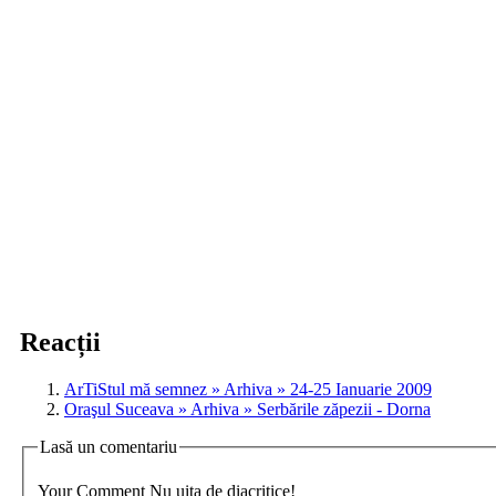
Reacții
ArTiStul mă semnez » Arhiva » 24-25 Ianuarie 2009
Oraşul Suceava » Arhiva » Serbările zăpezii - Dorna
Lasă un comentariu
Your Comment
Nu uita de diacritice!