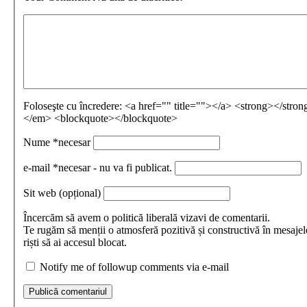
Foloseşte cu încredere:
<a href="" title=""></a> <strong></stro
</em> <blockquote></blockquote>
Nume
*necesar
e-mail
*necesar - nu va fi publicat.
Sit web
(opțional)
Încercăm să avem o politică liberală vizavi de comentarii.
Te rugăm să menții o atmosferă pozitivă și constructivă în mesajel
riști să ai accesul blocat.
Notify me of followup comments via e-mail
Publică comentariul