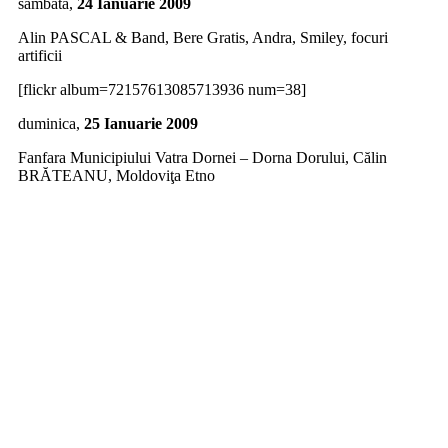
sâmbătă,
24 Ianuarie 2009
Alin PASCAL & Band, Bere Gratis, Andra, Smiley, focuri
artificii
[flickr album=72157613085713936 num=38]
duminica,
25 Ianuarie 2009
Fanfara Municipiului Vatra Dornei – Dorna Dorului, Călin
BRĂTEANU, Moldoviţa Etno