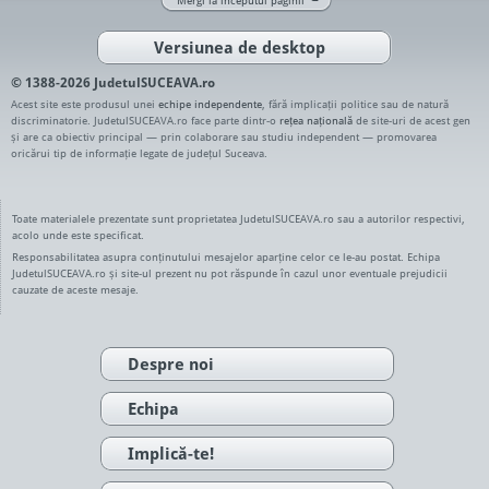
Mergi la începutul paginii
Versiunea de desktop
© 1388-2026 JudetulSUCEAVA.ro
Acest site este produsul unei
echipe independente
, fără implicații politice sau de natură
discriminatorie. JudetulSUCEAVA.ro face parte dintr-o
rețea națională
de site-uri de acest gen
și are ca obiectiv principal — prin colaborare sau studiu independent — promovarea
oricărui tip de informație legate de județul Suceava.
Toate materialele prezentate sunt proprietatea JudetulSUCEAVA.ro sau a autorilor respectivi,
acolo unde este specificat.
Responsabilitatea asupra conținutului mesajelor aparține celor ce le-au postat. Echipa
JudetulSUCEAVA.ro și site-ul prezent nu pot răspunde în cazul unor eventuale prejudicii
cauzate de aceste mesaje.
Despre noi
Echipa
Implică-te!