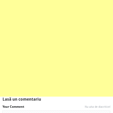
Lasă un comentariu
Your Comment
Nu uita de diacritice!