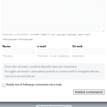
Foloseşte cu încredere:
<a href="" title=""></a> <strong></strong> <em></em>
<blockquote></blockquote>
Nume
e-mail
Sit web
*necesar
*necesar - nu va fi publicat.
(opțional)
Încercăm să avem o politică liberală vizavi de comentarii.
Te rugăm să menții o atmosferă pozitivă și constructivă în mesajele tale sau
riști să ai accesul blocat.
Notify me of followup comments via e-mail
Publică comentariul