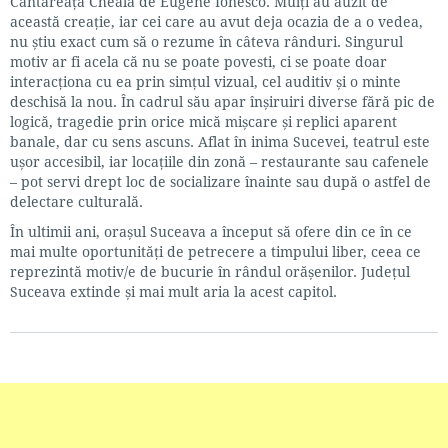
Cântăreața Cheală de Eugène Ionesco. Mulți au auzit de
această creație, iar cei care au avut deja ocazia de a o vedea,
nu știu exact cum să o rezume în câteva rânduri. Singurul
motiv ar fi acela că nu se poate povesti, ci se poate doar
interacționa cu ea prin simțul vizual, cel auditiv și o minte
deschisă la nou. În cadrul său apar înșiruiri diverse fără pic de
logică, tragedie prin orice mică mișcare și replici aparent
banale, dar cu sens ascuns. Aflat în inima Sucevei, teatrul este
ușor accesibil, iar locațiile din zonă – restaurante sau cafenele
– pot servi drept loc de socializare înainte sau după o astfel de
delectare culturală.
În ultimii ani, orașul Suceava a început să ofere din ce în ce
mai multe oportunități de petrecere a timpului liber, ceea ce
reprezintă motiv/e de bucurie în rândul orășenilor. Județul
Suceava extinde și mai mult aria la acest capitol.