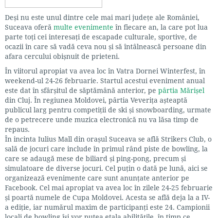
Deși nu este unul dintre cele mai mari județe ale României,
Suceava oferă
multe evenimente
în fiecare an, la care pot lua
parte toți cei interesați de escapade culturale, sportive, de
ocazii în care să vadă ceva nou și să întâlnească persoane din
afara cercului obișnuit de prieteni.
În viitorul apropiat va avea loc în Vatra Dornei Winterfest, în
weekend-ul 24-26 februarie. Startul acestui eveniment anual
este dat în sfârșitul de săptămână anterior, pe
pârtia Mărișel
din Cluj. În regiunea Moldovei, pârtia Veverița așteaptă
publicul larg pentru competiții de ski și snowboarding, urmate
de o petrecere unde muzica electronică nu va lăsa timp de
repaus.
În incinta Iulius Mall din orașul Suceava se află Strikers Club, o
sală de jocuri care include în primul rând piste de bowling, la
care se adaugă mese de biliard și ping-pong, precum și
simulatoare de diverse jocuri. Cel puțin o dată pe lună, aici se
organizează evenimente care sunt anunțate anterior pe
Facebook. Cel mai apropiat va avea loc în zilele 24-25 februarie
și poartă numele de Cupa Moldovei. Acesta se află deja la a IV-
a ediție, iar numărul maxim de participanți este 24. Campionii
locali de bowling își vor putea etala abilitățile, în timp ce