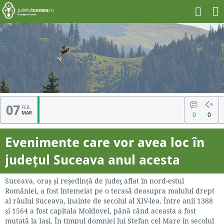
07
FEB.
Ești aici:
Județul SUCEAVA
>
Articole
> Evenimente care vor avea loc în județul Suceava
MAR
0
0
anul acesta
Evenimente care vor avea loc în
județul Suceava anul acesta
Suceava, oraș și reședință de judeƫ aflat în nord-estul
României, a fost întemeiat pe o terasă deasupra malului drept
al râului Suceava, înainte de secolul al XIV-lea. Între anii 1388
și 1564 a fost capitala Moldovei, până când aceasta a fost
mutată la Iaşi. În timpul domniei lui Ştefan cel Mare în secolul