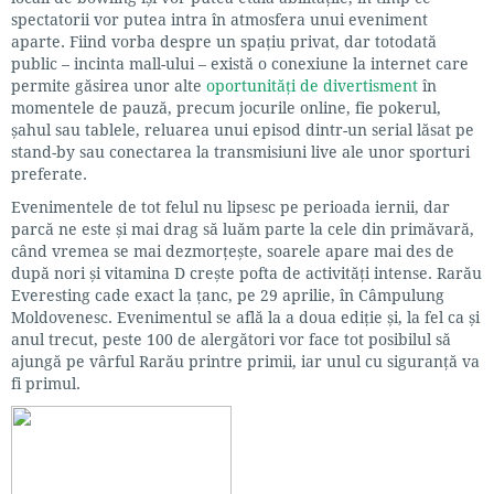
spectatorii vor putea intra în atmosfera unui eveniment
aparte. Fiind vorba despre un spațiu privat, dar totodată
public – incinta mall-ului – există o conexiune la internet care
permite găsirea unor alte
oportunități de divertisment
în
momentele de pauză, precum jocurile online, fie pokerul,
șahul sau tablele, reluarea unui episod dintr-un serial lăsat pe
stand-by sau conectarea la transmisiuni live ale unor sporturi
preferate.
Evenimentele de tot felul nu lipsesc pe perioada iernii, dar
parcă ne este și mai drag să luăm parte la cele din primăvară,
când vremea se mai dezmorțește, soarele apare mai des de
după nori și vitamina D crește pofta de activități intense. Rarău
Everesting cade exact la țanc, pe 29 aprilie, în Câmpulung
Moldovenesc. Evenimentul se află la a doua ediție și, la fel ca și
anul trecut, peste 100 de alergători vor face tot posibilul să
ajungă pe vârful Rarău printre primii, iar unul cu siguranță va
fi primul.