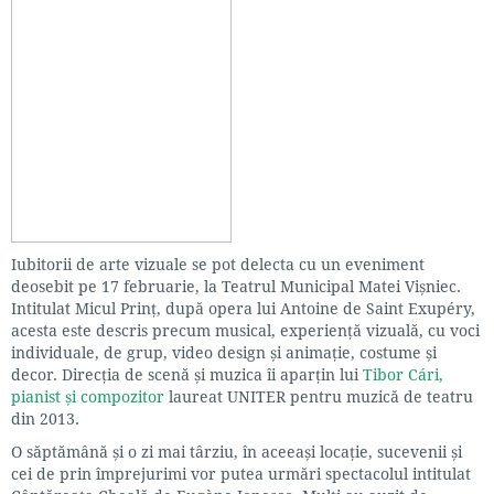
Iubitorii de arte vizuale se pot delecta cu un eveniment
deosebit pe 17 februarie, la Teatrul Municipal Matei Vișniec.
Intitulat Micul Prinț, după opera lui Antoine de Saint Exupéry,
acesta este descris precum musical, experiență vizuală, cu voci
individuale, de grup, video design și animație, costume și
decor. Direcția de scenă și muzica îi aparțin lui
Tibor Cári,
pianist și compozitor
laureat UNITER pentru muzică de teatru
din 2013.
O săptămână și o zi mai târziu, în aceeași locație, sucevenii și
cei de prin împrejurimi vor putea urmări spectacolul intitulat