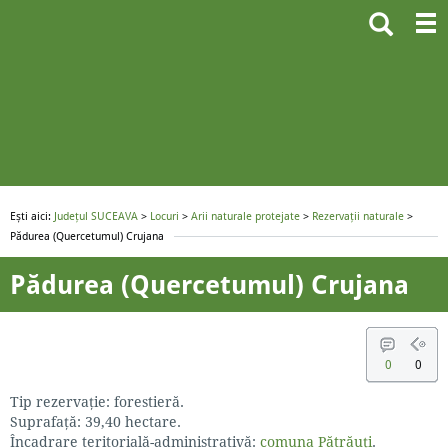
Ești aici:
Județul SUCEAVA
>
Locuri
>
Arii naturale protejate
>
Rezervații naturale
>
Pădurea (Quercetumul) Crujana
Pădurea (Quercetumul) Crujana
0
0
Tip rezervaţie: forestieră.
Suprafaţă: 39,40 hectare.
Încadrare teritorială-administrativă:
comuna Pătrăuţi
.